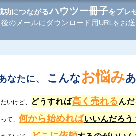
ハウツー冊子
成功につながる
をプレ
後のメールにダウンロード用URLをお送
お悩み
こんな
あなたに、
高く売れる
どうすれば
んだ
りたいけど、
何から始めれば
いいんだろう
却って、
どこに依頼
するのがいいん