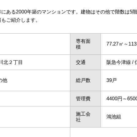
にある2000年築のマンションです。建物はその他で階数は5
報もご紹介します。
専有面
77.27㎡～113
積
川北２丁目
交通
阪急今津線 / 
の他
総戸数
39戸
管理費
4400円～650
施工会
鴻池組
社