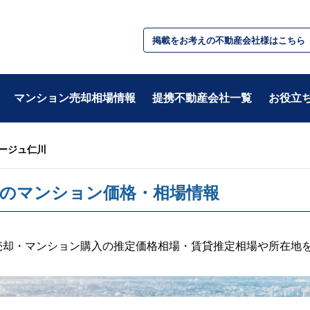
掲載をお考えの不動産会社様はこちら
マンション売却相場情報
提携不動産会社一覧
お役立
ージュ仁川
テーマ別
のマンション価格・相場情報
・基礎知識
・税金/お金
・不動産用語
・住み替え
・準備
・相続/贈与/資産
売却・マンション購入の推定価格相場・賃貸推定相場や所在地
・住宅ローン