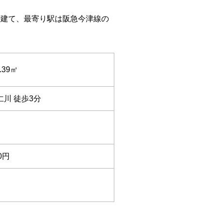
階建て、最寄り駅は阪急今津線の
.39㎡
仁川 徒歩3分
0円