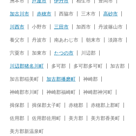
洲本市
芦屋市
伊丹市
相生市
豊岡市
加古川市
赤穂市
西脇市
三木市
高砂市
川西市
小野市
三田市
加西市
丹波篠山市
養父市
丹波市
南あわじ市
朝来市
淡路市
宍粟市
加東市
たつの市
川辺郡
川辺郡猪名川町
多可郡
多可郡多可町
加古郡
加古郡稲美町
加古郡播磨町
神崎郡
神崎郡市川町
神崎郡福崎町
神崎郡神河町
揖保郡
揖保郡太子町
赤穂郡
赤穂郡上郡町
佐用郡
佐用郡佐用町
美方郡
美方郡香美町
美方郡新温泉町