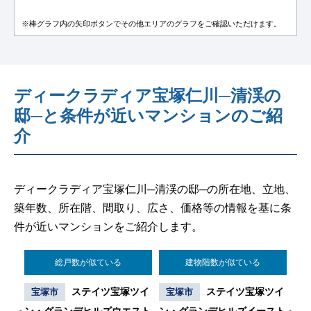
※棒グラフ内の矢印ボタンでその他エリアのグラフをご確認いただけます。
ディークラディア宝塚仁川─清渓の
邸─と条件が近いマンションのご紹
介
ディークラディア宝塚仁川─清渓の邸─の所在地、立地、
築年数、所在階、間取り、広さ、価格等の情報を基に条
件が近いマンションをご紹介します。
総戸数が似ている
建物階数が似ている
ウズ
ステイツ宝塚ツイ
ステイツ宝塚ツイ
宝塚市
宝塚市
宝