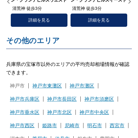
荒神
ン・グランデヒルズウエスト
ン・グランデヒルズイースト
ス
清荒神 徒歩3分
清荒神 徒歩3分
詳細を見る
詳細を見る
その他のエリア
兵庫県の宝塚市以外のエリアの平均売却相場情報が確認
できます。
神戸市
神戸市東灘区
神戸市灘区
神戸市兵庫区
神戸市長田区
神戸市須磨区
神戸市垂水区
神戸市北区
神戸市中央区
神戸市西区
姫路市
尼崎市
明石市
西宮市