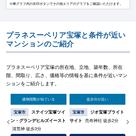
※棒グラフ内の矢印ボタンでその他エリアのグラフをご確認いただけます。
プラネスーペリア宝塚と条件が近い
マンションのご紹介
プラネスーペリア宝塚の所在地、立地、築年数、所在
階、間取り、広さ、価格等の情報を基に条件が近いマン
ションをご紹介します。
建物階数が似ている
徒歩分が近い
宝
ステイツ宝塚ツイ
ジオ宝塚ブライト
宝塚市
宝塚市
宝
ン・グランデヒルズイースト
サイト
売布神社 徒歩2分
ーズ
清荒神 徒歩3分
瀬川