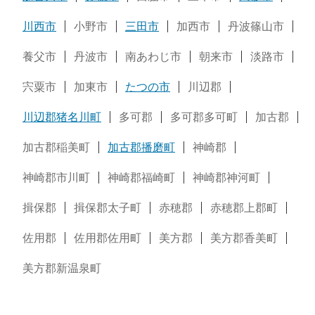
川西市
小野市
三田市
加西市
丹波篠山市
養父市
丹波市
南あわじ市
朝来市
淡路市
宍粟市
加東市
たつの市
川辺郡
川辺郡猪名川町
多可郡
多可郡多可町
加古郡
加古郡稲美町
加古郡播磨町
神崎郡
神崎郡市川町
神崎郡福崎町
神崎郡神河町
揖保郡
揖保郡太子町
赤穂郡
赤穂郡上郡町
佐用郡
佐用郡佐用町
美方郡
美方郡香美町
美方郡新温泉町