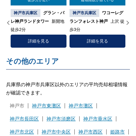
徒歩分が近い
建物階数が似ている
レ兵
グラン・パ
ワコーレグ
神戸市兵庫区
神戸市兵庫区
神
徒歩
レ神戸ランドタワー
新開地
ランフォレスト神戸
上沢 徒
２
徒歩2分
歩3分
詳細を見る
詳細を見る
その他のエリア
兵庫県の神戸市兵庫区以外のエリアの平均売却相場情報
が確認できます。
神戸市
神戸市東灘区
神戸市灘区
神戸市長田区
神戸市須磨区
神戸市垂水区
神戸市北区
神戸市中央区
神戸市西区
姫路市