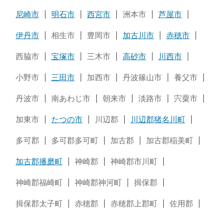
尼崎市
明石市
西宮市
洲本市
芦屋市
伊丹市
相生市
豊岡市
加古川市
赤穂市
西脇市
宝塚市
三木市
高砂市
川西市
小野市
三田市
加西市
丹波篠山市
養父市
丹波市
南あわじ市
朝来市
淡路市
宍粟市
加東市
たつの市
川辺郡
川辺郡猪名川町
多可郡
多可郡多可町
加古郡
加古郡稲美町
加古郡播磨町
神崎郡
神崎郡市川町
神崎郡福崎町
神崎郡神河町
揖保郡
揖保郡太子町
赤穂郡
赤穂郡上郡町
佐用郡