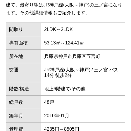
建て、最寄り駅はJR神戸線(大阪～神戸)の三ノ宮になり
ます。その他詳細情報もご紹介します。
間取り
2LDK～2LDK
専有面積
53.13㎡～124.41㎡
所在地
兵庫県神戸市兵庫区五宮町
交通
JR神戸線(大阪～神戸) / 三ノ宮 バス
14分 徒歩2分
階数/構造
地上6階建て/その他
総戸数
48戸
築年月
2010年01月
管理費
4235円～8505円