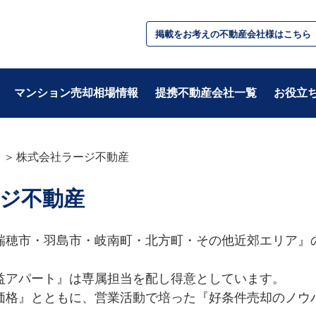
掲載をお考えの不動産会社様はこちら
マンション売却相場情報
提携不動産会社一覧
お役立
株式会社ラージ不動産
テーマ別
ジ不動産
・基礎知識
・税金/お金
・不動産用語
・住み替え
・準備
・相続/贈与/資産
瑞穂市・羽島市・岐南町・北方町・その他近郊エリア』
・住宅ローン
益アパート』は専属担当を配し得意としています。

価格』とともに、営業活動で培った『好条件売却のノウ