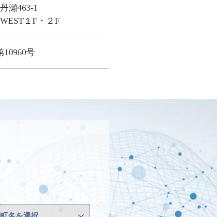
瀬463-1
EST１F・２F
0960号