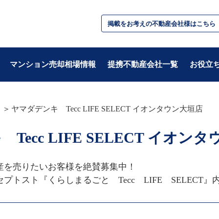
掲載をお考えの不動産会社様はこちら
マンション売却相場情報
提携不動産会社一覧
お役立
ヤマダデンキ Tecc LIFE SELECT イオンタウン大垣店
テーマ別
Tecc LIFE SELECT イオン
・基礎知識
・税金/お金
・不動産用語
・住み替え
・準備
・相続/贈与/資産
を売りたいお客様を絶賛募集中！

・住宅ローン
トスト『くらしまるごと　Tecc　LIFE　SELECT