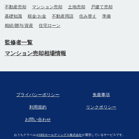
不動産売却
マンション売却
土地売却
戸建て売却
基礎知識
税金/お金
不動産用語
住み替え
準備
相続/贈与/資産
住宅ローン
監修者一覧
マンション売却相場情報
プライバシーポリシー
免責事項
利用規約
リンクポリシー
お問い合わせ
おうちクラベルは
SREホールディングス株式会社
が運営しているサービスです。