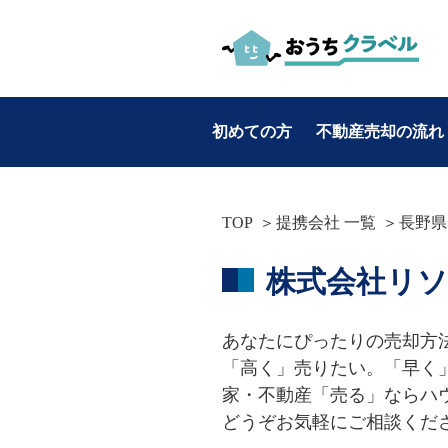
初めての方
不動産売却の流れ
お役立ち情報
TOP
提携会社 一覧
長野県
カテゴリ別
株式会社リ
・不動産売却
・マンション売却
あなたにぴったりの売却方法
・土地売却
「高く」売りたい。「早く
・戸建て売却
家・不動産「売る」ならハウ
どうぞお気軽にご相談くだ