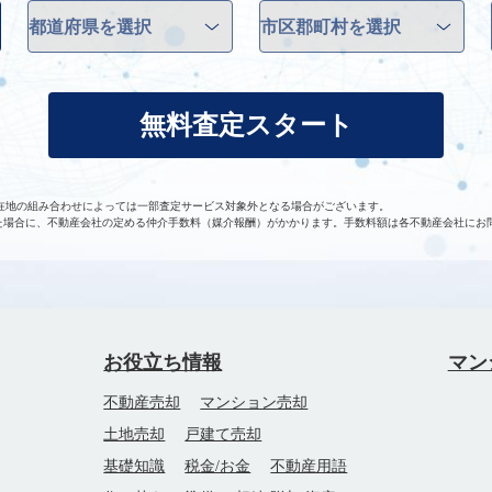
無料査定スタート
在地の組み合わせによっては一部査定サービス対象外となる場合がございます。
た場合に、不動産会社の定める仲介手数料（媒介報酬）がかかります。手数料額は各不動産会社にお
お役立ち情報
マン
不動産売却
マンション売却
土地売却
戸建て売却
基礎知識
税金/お金
不動産用語