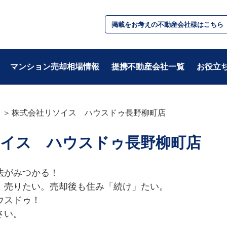
掲載をお考えの不動産会社様はこちら
マンション売却相場情報
提携不動産会社一覧
お役立
株式会社リソイス ハウスドゥ長野柳町店
テーマ別
ソイス ハウスドゥ長野柳町店
・基礎知識
・税金/お金
・不動産用語
・住み替え
・準備
・相続/贈与/資産
がみつかる！

・住宅ローン
」売りたい。売却後も住み「続け」たい。

スドゥ！

さい。