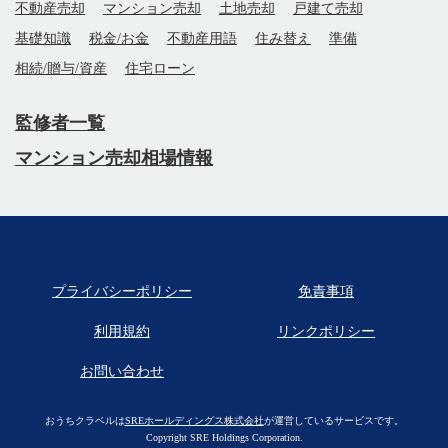
不動産売却
マンション売却
土地売却
戸建て売却
基礎知識
税金/お金
不動産用語
住み替え
準備
相続/贈与/資産
住宅ローン
監修者一覧
マンション売却相場情報
プライバシーポリシー
免責事項
利用規約
リンクポリシー
お問い合わせ
おうちクラベルは
SREホールディングス株式会社
が運営しているサービスです。
Copyright SRE Holdings Corporation.