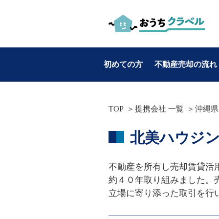
初めての方
不動産売却の流れ
お役立ち情報
TOP
提携会社 一覧
沖縄県
カテゴリ別
北美ハウジ
・不動産売却
・マンション売却
不動産を所有し売却賃貸活
・土地売却
約４０年取り組みました。
・戸建て売却
立場に寄り添った取引を行