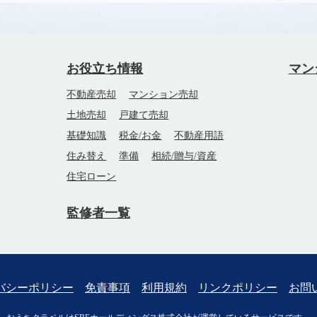
お役立ち情報
マン
不動産売却
マンション売却
土地売却
戸建て売却
基礎知識
税金/お金
不動産用語
住み替え
準備
相続/贈与/資産
住宅ローン
監修者一覧
バシーポリシー
免責事項
利用規約
リンクポリシー
お問