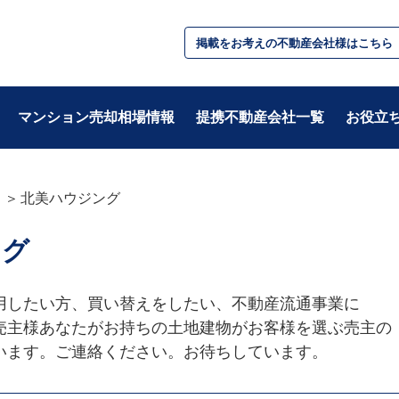
掲載をお考えの不動産会社様はこちら
マンション売却相場情報
提携不動産会社一覧
お役立
北美ハウジング
テーマ別
ング
・基礎知識
・税金/お金
・不動産用語
・住み替え
・準備
・相続/贈与/資産
用したい方、買い替えをしたい、不動産流通事業に

・住宅ローン
売主様あなたがお持ちの土地建物がお客様を選ぶ売主の

います。ご連絡ください。お待ちしています。