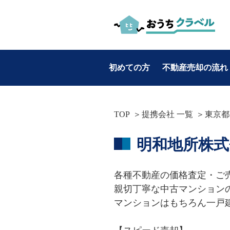
初めての方
不動産売却の流れ
お役立ち情報
TOP
提携会社 一覧
東京都
カテゴリ別
明和地所株式
・不動産売却
・マンション売却
各種不動産の価格査定・ご
・土地売却
親切丁寧な中古マンション
・戸建て売却
マンションはもちろん一戸