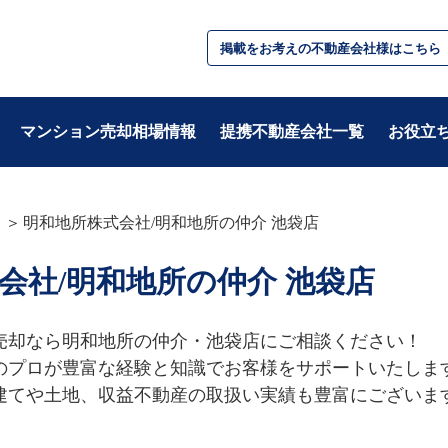
掲載をお考えの不動産会社様はこちら
マンション売却相場情報
提携不動産会社一覧
お役立
明和地所株式会社/明和地所の仲介 池袋店
テーマ別
会社/明和地所の仲介 池袋店
・基礎知識
・税金/お金
・不動産用語
・住み替え
・準備
・相続/贈与/資産
売却なら明和地所の仲介・池袋店にご相談ください！

・住宅ローン
のプロが豊富な経験と知識でお客様をサポートいたします
建てや土地、収益不動産の取扱い実績も豊富にございます