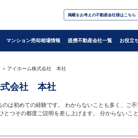
掲載をお考えの不動産会社様はこちら
マンション売却相場情報
提携不動産会社一覧
お役立
アイホーム株式会社 本社
テーマ別
式会社 本社
・基礎知識
・税金/お金
・不動産用語
・住み替え
・準備
・相続/贈与/資産
るのは初めての経験です。 わからないことも多く、ご
・住宅ローン
つひとつその都度ご説明を差し上げます。 分からないこ
。