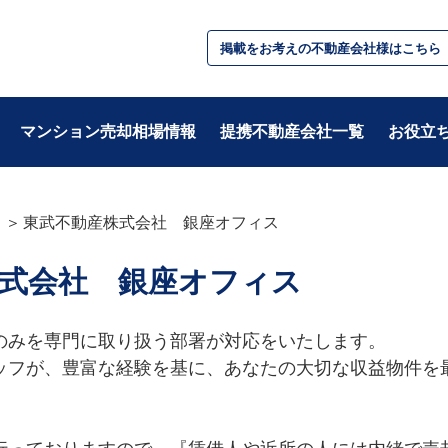
掲載をお考えの不動産会社様はこちら
マンション売却相場情報
提携不動産会社一覧
お役立
東武不動産株式会社 銀座オフィス
テーマ別
式会社 銀座オフィス
・基礎知識
・税金/お金
・不動産用語
・住み替え
・準備
・相続/贈与/資産
のみを専門に取り扱う部署が対応をいたします。

・住宅ローン
ッフが、豊富な経験を基に、あなたの大切な収益物件を