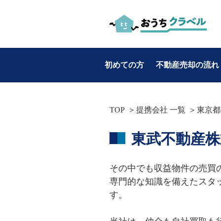
初めての方
不動産売却の流れ
お役立ち情報
TOP
提携会社 一覧
東京都
カテゴリ別
東武不動産株
・不動産売却
・マンション売却
その中でも収益物件の売買
・土地売却
専門的な知識を備えたスタ
・戸建て売却
す。
