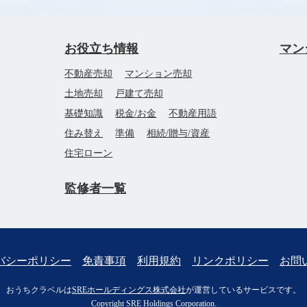
お役立ち情報
マン
不動産売却
マンション売却
土地売却
戸建て売却
基礎知識
税金/お金
不動産用語
住み替え
準備
相続/贈与/資産
住宅ローン
監修者一覧
バシーポリシー
免責事項
利用規約
リンクポリシー
お問
おうちクラベルは
SREホールディングス株式会社
が運営しているサービスです。
Copyright SRE Holdings Corporation.