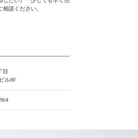
却したい』『少しでも早く売
相談ください。

丁目
ビル8F
64