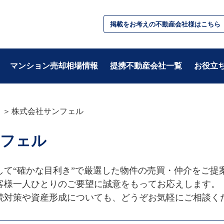
掲載をお考えの不動産会社様はこちら
マンション売却相場情報
提携不動産会社一覧
お役立
株式会社サンフェル
テーマ別
ンフェル
・基礎知識
・税金/お金
・不動産用語
・住み替え
・準備
・相続/贈与/資産
て“確かな目利き”で厳選した物件の売買・仲介をご提案
・住宅ローン
客様一人ひとりのご要望に誠意をもってお応えします。

続対策や資産形成についても、どうぞお気軽にご相談く