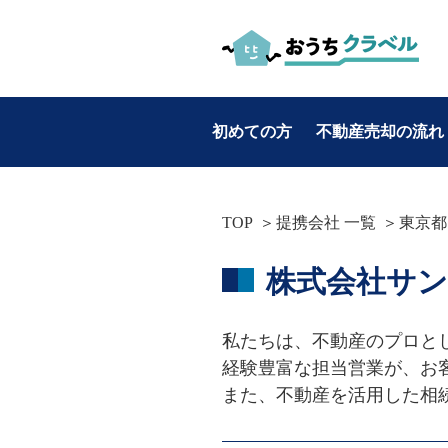
初めての方
不動産売却の流れ
お役立ち情報
TOP
提携会社 一覧
東京都
カテゴリ別
株式会社サ
・不動産売却
・マンション売却
私たちは、不動産のプロとし
・土地売却
経験豊富な担当営業が、お
・戸建て売却
また、不動産を活用した相