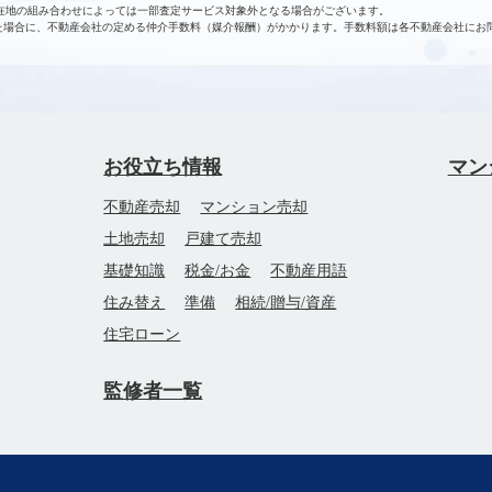
在地の組み合わせによっては一部査定サービス対象外となる場合がございます。
た場合に、不動産会社の定める仲介手数料（媒介報酬）がかかります。手数料額は各不動産会社にお
お役立ち情報
マン
不動産売却
マンション売却
土地売却
戸建て売却
基礎知識
税金/お金
不動産用語
住み替え
準備
相続/贈与/資産
住宅ローン
監修者一覧