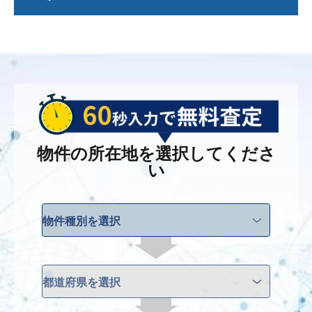
合は抵当権抹消登記費用が、住民票の住所と登記簿
の所有者欄の住所が異なる場合は住所変更登記費用
などがかかります。
必ずしも査定価格で売り出す必要はありません。各
上記以外にも物件によってかかる費用が異なる場合
不動産会社の査定価格は周辺の相場などの情報、ノ
がありますので、詳しくは各社の営業担当者にご相
ウハウをもとに適正だと思われる価格を算出してお
談ください。
ります。最終的には、お客様ご本人が売り出し価格
を決めることになりますので、不動産会社によく相
談の上決められることをお勧めします。
物件の所在地を選択してくださ
い