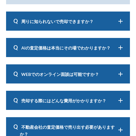
周りに知られないで売却できますか？
査定依頼をした不動産会社の独自ネットワークを利
用して、購入希望者を紹介してくれる場合もありま
AIの査定価格は本当にその場でわかりますか？
す。
まずは不動産会社に相談してみましょう。
複数社へ一括無料査定を依頼後、AI査定システムで
「マンション名」または「条件」で検索いただくと
WEBでのオンライン面談は可能ですか？
その場でAIが算出する査定価格をご確認いただけま
す。
営業担当者がご自宅に訪問することなく、WEB上で
売却のご相談が可能な不動産会社がございます。お
売却する際にはどんな費用がかかりますか？
気軽にご相談ください。
※WEB上でのご相談に対応しているのは、一部の不
動産会社のみとなります。査定依頼先の不動産会社
売買契約書に貼付する契約印紙税、不動産会社に支
へご確認ください。
払う仲介手数料等がかかります。
不動産会社の査定価格で売り出す必要があります
また、売却する不動産に抵当権が設定されている場
か？