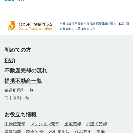
当社は経済産業省と東京証券取引所が選ぶ「DX注目
企業2024」に選ばれました。
初めての方
FAQ
不動産売却の流れ
提携不動産一覧
都道府県別一覧
五十音別一覧
お役立ち情報
不動産売却
マンション売却
土地売却
戸建て売却
基礎知識
税金/お金
不動産用語
住み替え
準備