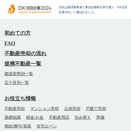
当社は経済産業省と東京証券取引所が選ぶ「DX注目
企業2024」に選ばれました。
初めての方
FAQ
不動産売却の流れ
提携不動産一覧
都道府県別一覧
五十音別一覧
お役立ち情報
不動産売却
マンション売却
土地売却
戸建て売却
基礎知識
税金/お金
不動産用語
住み替え
準備
相続/贈与/資産
住宅ローン