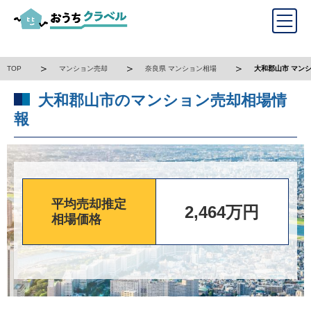
TOP
マンション売却
奈良県 マンション相場
大和郡山市 マン
大和郡山市のマンション売却相場情
報
平均売却推定
2,464万円
相場価格