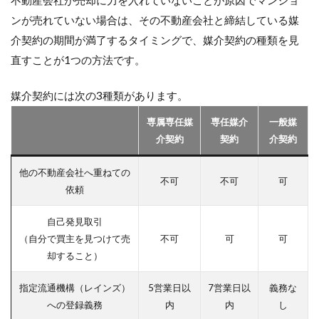
ンが売れていない場合は、その不動産会社と締結している媒
介契約の期間が満了するタイミングで、媒介契約の種類を見
直すことが1つの方法です。
媒介契約には次の3種類があります。
専属専任媒
専任媒介
一般媒
介契約
契約
介契約
他の不動産会社へ重ねての
不可
不可
可
依頼
自己発見取引
（自分で買主を見つけて売
不可
可
可
却すること）
指定流通機構（レインズ）
5営業日以
7営業日以
義務な
への登録義務
内
内
し