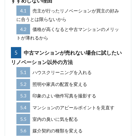
すすめしない理由
4.1
売主が行ったリノベーションが買主の好み
に合うとは限らないから
4.2
価格が高くなると中古マンションのメリッ
トが薄れるから
5
中古マンションが売れない場合に試したい
リノベーション以外の方法
5.1
ハウスクリーニングを入れる
5.2
照明や家具の配置を変える
5.3
印象のよい物件写真を撮影する
5.4
マンションのアピールポイントを見直す
5.5
室内の臭いに気を配る
5.6
媒介契約の種類を変える